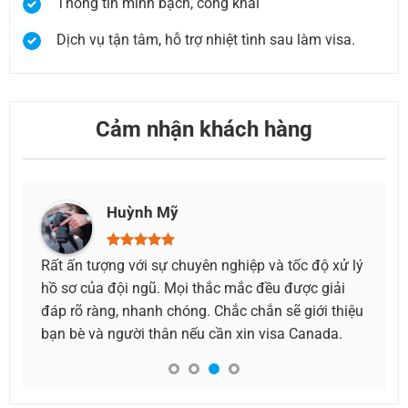
Thông tin minh bạch, công khai
Dịch vụ tận tâm, hỗ trợ nhiệt tình sau làm visa.
Cảm nhận khách hàng
Thúy Anh
độ xử lý
Gia đình mình gồm 6 người xin Visa Canada cùng
 giải
lúc, lúc đầu khá lo vì sợ có người bị trượt. Nhưng
ới thiệu
nhờ sự tư vấn nhiệt tình của bạn Thư, hồ sơ được
ada.
chuẩn bị chỉn chu, rõ ràng nên cả nhà đều đậu
visa. Rất cảm ơn vì đã giúp gia đình mình có
chuyến đi trọn vẹn!