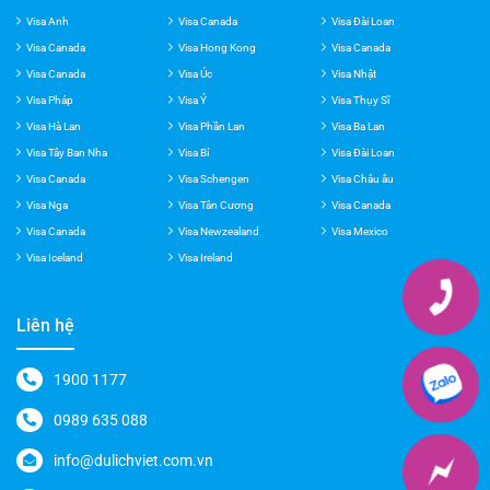
Dịch vụ Visa
Visa Anh
Visa Canada
Visa Đài Loan
Visa Canada
Visa Hong Kong
Visa Canada
Visa Canada
Visa Úc
Visa Nhật
Visa Pháp
Visa Ý
Visa Thụy Sĩ
Visa Hà Lan
Visa Phần Lan
Visa Ba Lan
Visa Tây Ban Nha
Visa Bỉ
Visa Đài Loan
Visa Canada
Visa Schengen
Visa Châu âu
Visa Nga
Visa Tân Cương
Visa Canada
Visa Canada
Visa Newzealand
Visa Mexico
Visa Iceland
Visa Ireland
Liên hệ
1900 1177
0989 635 088