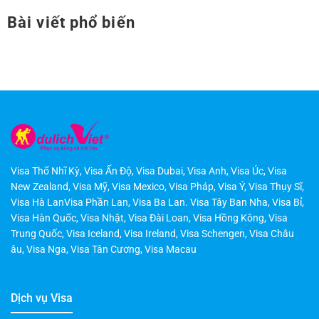
Bài viết phổ biến
Visa Thổ Nhĩ Kỳ
,
Visa Ấn Độ
,
Visa Dubai
,
Visa Anh
,
Visa Úc
,
Visa
New Zealand
,
Visa Mỹ
,
Visa Mexico
,
Visa Pháp
,
Visa Ý
,
Visa Thụy Sĩ
,
Visa Hà LanVisa Phần Lan
,
Visa Ba Lan
.
Visa Tây Ban Nha
,
Visa Bỉ
,
Visa Hàn Quốc
,
Visa Nhật
,
Visa Đài Loan
,
Visa Hồng Kông
,
Visa
Trung Quốc
,
Visa Iceland
,
Visa Ireland
,
Visa Schengen
,
Visa Châu
âu
,
Visa Nga
,
Visa Tân Cương
,
Visa Macau