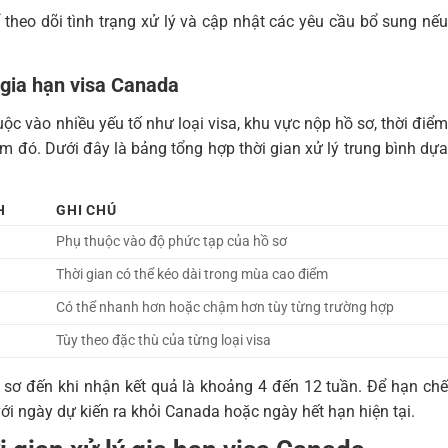
theo dõi tình trạng xử lý và cập nhật các yêu cầu bổ sung nếu
h gia hạn visa Canada
ộc vào nhiều yếu tố như loại visa, khu vực nộp hồ sơ, thời điểm
ểm đó. Dưới đây là bảng tổng hợp thời gian xử lý trung bình dựa
H
GHI CHÚ
Phụ thuộc vào độ phức tạp của hồ sơ
Thời gian có thể kéo dài trong mùa cao điểm
Có thể nhanh hơn hoặc chậm hơn tùy từng trường hợp
Tùy theo đặc thù của từng loại visa
ồ sơ đến khi nhận kết quả là khoảng 4 đến 12 tuần. Để hạn chế
với ngày dự kiến ra khỏi Canada hoặc ngày hết hạn hiện tại.