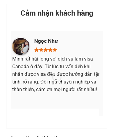
Cảm nhận khách hàng
Ngọc Như
Thu
Mình rất hài lòng với dịch vụ làm visa
Cảm ơn các bạn
Canada ở đây. Từ lúc tư vấn đến khi
mình hoàn thi
nhận được visa đều được hướng dẫn tận
chính xác. Nhờ
tình, rõ ràng. Đội ngũ chuyên nghiệp và
ngũ mà mình 
thân thiện, cảm ơn mọi người rất nhiều!
lần đầu tiên. 
mình sẽ quay l