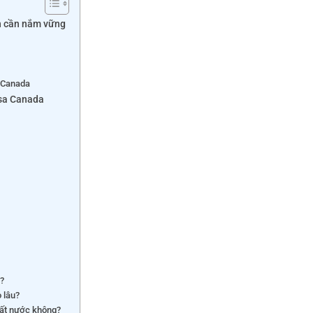
n cần nắm vững
a Canada
isa Canada
n?
o lâu?
đất nước không?