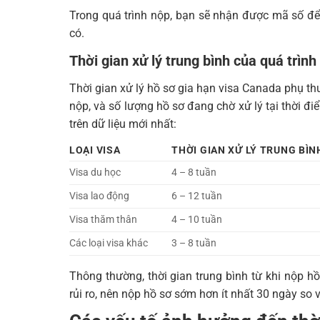
Trong quá trình nộp, bạn sẽ nhận được mã số để 
có.
Thời gian xử lý trung bình của quá trìn
Thời gian xử lý hồ sơ gia hạn visa Canada phụ thu
nộp, và số lượng hồ sơ đang chờ xử lý tại thời đi
trên dữ liệu mới nhất:
LOẠI VISA
THỜI GIAN XỬ LÝ TRUNG BÌN
Visa du học
4 – 8 tuần
Visa lao động
6 – 12 tuần
Visa thăm thân
4 – 10 tuần
Các loại visa khác
3 – 8 tuần
Thông thường, thời gian trung bình từ khi nộp h
rủi ro, nên nộp hồ sơ sớm hơn ít nhất 30 ngày so 