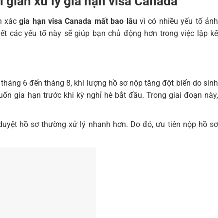
 gian xử lý gia hạn visa Canada
nh xác
gia hạn visa Canada mất bao lâu
vì có nhiều yếu tố ản
biết các yếu tố này sẽ giúp bạn chủ động hơn trong việc lập kế
háng 6 đến tháng 8, khi lượng hồ sơ nộp tăng đột biến do sinh
n gia hạn trước khi kỳ nghỉ hè bắt đầu. Trong giai đoạn này,
duyệt hồ sơ thường xử lý nhanh hơn. Do đó, ưu tiên nộp hồ sơ