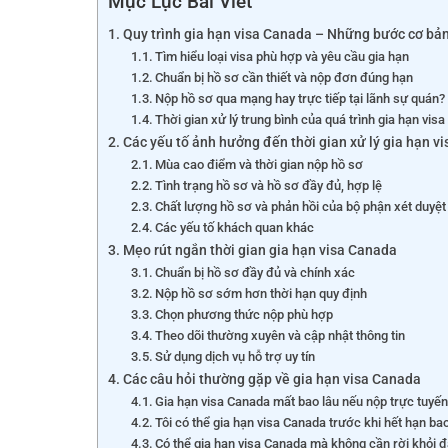
Mục Lục Bài Viết
Quy trình gia hạn visa Canada – Những bước cơ bả
Tìm hiểu loại visa phù hợp và yêu cầu gia hạn
Chuẩn bị hồ sơ cần thiết và nộp đơn đúng hạn
Nộp hồ sơ qua mạng hay trực tiếp tại lãnh sự quán?
Thời gian xử lý trung bình của quá trình gia hạn vis
Các yếu tố ảnh hưởng đến thời gian xử lý gia hạn v
Mùa cao điểm và thời gian nộp hồ sơ
Tình trạng hồ sơ và hồ sơ đầy đủ, hợp lệ
Chất lượng hồ sơ và phản hồi của bộ phận xét duyệt
Các yếu tố khách quan khác
Mẹo rút ngắn thời gian gia hạn visa Canada
Chuẩn bị hồ sơ đầy đủ và chính xác
Nộp hồ sơ sớm hơn thời hạn quy định
Chọn phương thức nộp phù hợp
Theo dõi thường xuyên và cập nhật thông tin
Sử dụng dịch vụ hỗ trợ uy tín
Các câu hỏi thường gặp về gia hạn visa Canada
Gia hạn visa Canada mất bao lâu nếu nộp trực tuyế
Tôi có thể gia hạn visa Canada trước khi hết hạn ba
Có thể gia hạn visa Canada mà không cần rời khỏi 